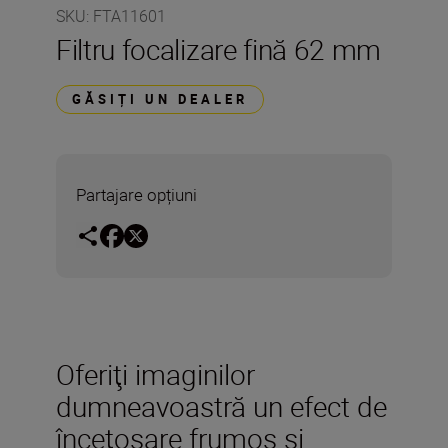
SKU
:
FTA11601
Filtru focalizare fină 62 mm
GĂSIȚI UN DEALER
Partajare opțiuni
Oferiţi imaginilor
dumneavoastră un efect de
înceţoşare frumos şi