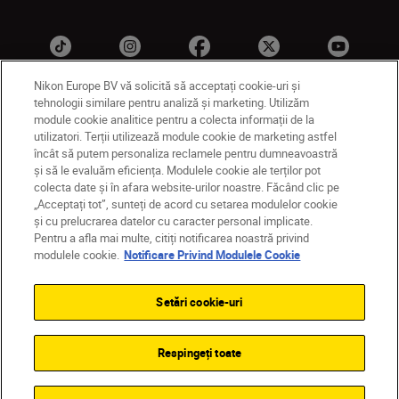
Nikon Europe BV vă solicită să acceptați cookie-uri și
tehnologii similare pentru analiză și marketing. Utilizăm
module cookie analitice pentru a colecta informații de la
MD
Nikon Sites
utilizatori. Terții utilizează module cookie de marketing astfel
Contactaţi-ne
Politică de confidențialitate
încât să putem personaliza reclamele pentru dumneavoastră
și să le evaluăm eficiența. Modulele cookie ale terților pot
Termeni de utilizare
colecta date și în afara website-urilor noastre. Făcând clic pe
Notificare privind modulele cookie
Setări cookie
„Acceptați tot”, sunteți de acord cu setarea modulelor cookie
© 2026 Nikon
și cu prelucrarea datelor cu caracter personal implicate.
Pentru a afla mai multe, citiți notificarea noastră privind
modulele cookie.
Notificare Privind Modulele Cookie
Back to top
Setări cookie-uri
Respingeți toate